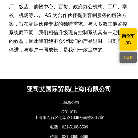
厂、饭店、购物中心、百货、政府办公机构、工厂、学
校、机场等…。 ASI为合作伙伴提供客制服务的解决方
案，旨在满足伙伴专案的独特需求。与大多数其他监控
系统商不同，我们相信升级现有控制系统具有一定投资
询价车
的效益，因此我们绝不会让我们的产品过时，时刻与时
(
0
)
俱进，与客户一同成长，是我们一致追求的。
TOP
亚司艾国际贸易(上海)有限公司
上海总公司
(201101)
上海市闵行区七莘路1839号南楼2317室
电话：021-5108-6599
传真：021-3360-8868