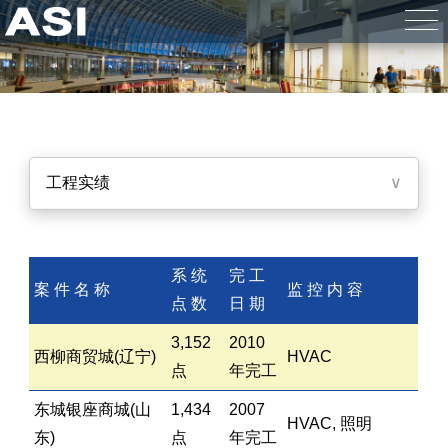
工程实绩
∨
系 统
完 工
案 件 名 称
监 控 内 容
点 数
日 期
3,152
2010
西柳商贸城(辽宁)
HVAC
点
年完工
东城银座商城(山
1,434
2007
HVAC, 照明
东)
点
年完工